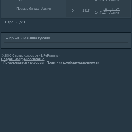
Первые блюда.
Админ
2013-11-24
0
1415
14:43:24
Админ
Страница:
1
»
Ирбит
»
Мамина кухня!!!
© 2000 Сервис форумов «
LiFeForums
»
Создать форум бесплатно
*
Пожаловаться на форум
*
Политика конфиденциальности