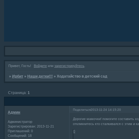
Привет, Гость!
Войдите
или
зарегистрируйтесь
.
»
Ирбит
»
Наши детки!!!
»
Ходатайство в детский сад
Страница:
1
Поделиться
2013-11-24 14:15:20
Админ
Дорогие мамочки! помогите составить хо
Администратор
откликнитесь кто сталкивался с этим и к
Зарегистрирован
: 2013-11-21
Приглашений:
0
0
Сообщений:
18