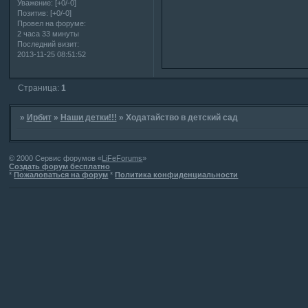
Уважение:
[+0/-0]
Позитив:
[+0/-0]
Провел на форуме:
2 часа 33 минуты
Последний визит:
2013-11-25 08:51:52
Страница:
1
»
Ирбит
»
Наши детки!!!
»
Ходатайство в детский сад
© 2000 Сервис форумов «
LiFeForums
»
Создать форум бесплатно
*
Пожаловаться на форум
*
Политика конфиденциальности