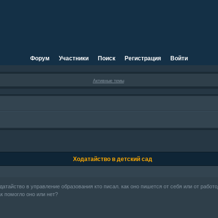
Форум
Участники
Поиск
Регистрация
Войти
Активные темы
Ходатайство в детский сад
датайство в управление образования кто писал. как оно пишется от себя или от работ
ак помогло оно или нет?